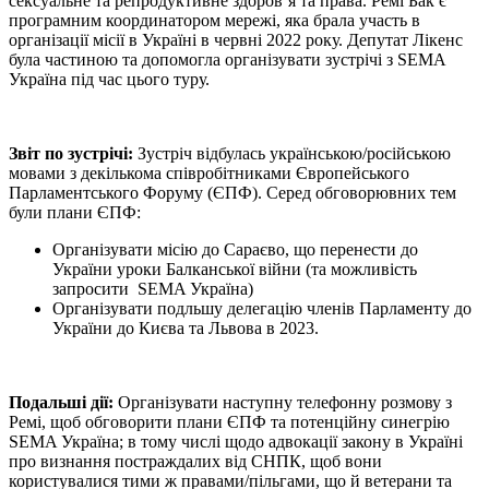
сексуальне та репродуктивне здоров’я та права. Ремі Бак є
програмним координатором мережі, яка брала участь в
організації місії в Україні в червні 2022 року. Депутат Лікенс
була частиною та допомогла організувати зустрічі з SEMA
Україна під час цього туру.
Звіт по зустрічі
:
Зустріч відбулась українською/російською
мовами з декількома співробітниками Європейського
Парламентського Форуму (ЄПФ). Серед обговорювних тем
були плани ЄПФ:
Організувати місію до Сараєво, що перенести до
України уроки Балканської війни (та можливість
запросити SEMA Україна)
Організувати подльшу делегацію членів Парламенту до
України до Києва та Львова в 2023.
Подальші дії:
Організувати наступну телефонну розмову з
Ремі, щоб обговорити плани ЄПФ та потенційну синегрію
SEMA Україна; в тому числі щодо адвокації закону в Україні
про визнання постраждалих від СНПК, щоб вони
користувалися тими ж правами/пільгами, що й ветерани та