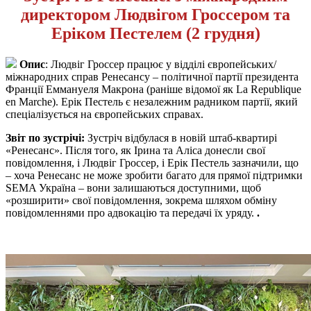
директором Людвігом Гроссером та
Еріком Пестелем (2 грудня)
Опис
: Людвіг Гроссер працює у відділі європейських/
міжнародних справ Ренесансу – політичної партії президента
Франції Еммануеля Макрона (раніше відомої як La Republique
en Marche). Ерік Пестель є незалежним радником партії, який
спеціалізується на європейських справах.
Звіт по зустрічі:
Зустріч відбулася в новій штаб-квартирі
«Ренесанс». Після того, як Ірина та Аліса донесли свої
повідомлення, і Людвіг Гроссер, і Ерік Пестель зазначили, що
– хоча Ренесанс не може зробити багато для прямої підтримки
SEMA Україна – вони залишаються доступними, щоб
«розширити» свої повідомлення, зокрема шляхом обміну
повідомленнями про адвокацію та передачі їх уряду.
.