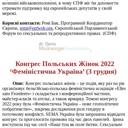
колишні військовополонені, в чому ЄПФ міг би допомогти
отримати підтримку від європейських депутатів у своїй
мережі.
Корисні контакти:
Ремі Бак, Програмний Координатор
Європи,
remi@epfweb.org
,
Європейський Парламентський
Форум по сексуальних та репродуктивних правах (ЄПФ)
Конгрес Польських Жінок
2022
‘Феміністична Україна’ (3 грудня)
Опис
: Конгрес польських жінок – це подія, яку раз на рік
організовує бельгійсько-польська феміністична асоціація «Elles
sans Frontieres» і складається з конференційної частини,
майстер-класів та ательє, а також ярмарку. Темою конгресу
2022 року була «Феміністична Україна – нове геополітичне
побратимство», зокрема дослідження ролі гендеру в
поточному конфлікті. SEMA Україна була запрошена відвідати
конгрес та проголосити промови під час двох панелей. Ірина
виступила під час сесії «Наші тіла як поле битви. Сексуальне