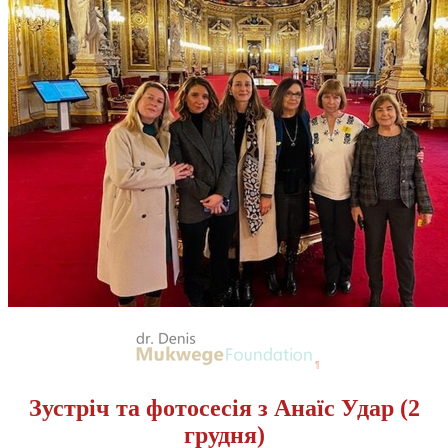
Зустріч та фотосесія з Анаїс Удар (2
грудня)