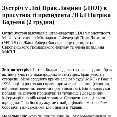
Зустріч у Лізі Прав Людини (ЛПЛ) в
присутності президента ЛПЛ Патріка
Бодуена (2 грудня)
Опис
: Зустріч відбулася в штаб-квартирі LDH у присутності
Маріз Артігелонг з Міжнародної Федерації Прав Людини
(МФПЛ) та Жана-Робера Зюссера, віце-президента
Європейського громадського форуму та члена правління
МФПЛ.
Звіт по зустрічі
: Патрік Бодуан, адвокат з прав людини, брав
активну участь у міжнародних інституціях, брав участь у
створенні Міжнародного кримінального суду (МКС) у Гаазі в
1998 році та розглядав справи про масові злочини (геноцид,
військові злочини, злочини проти людства). Він виклав свої
погляди на існуючі процедури та труднощі з доведенням
інформації про військові злочини. Створення спеціальної
юрисдикції, на його думку, не є найдоцільнішим способом
боротьби з військовими злочинами в Україні.
Подальші дії:
Арешти для санкцій за 124 провадженнями, за