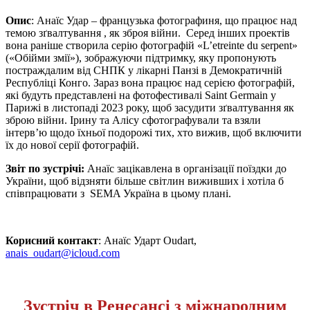
Опис
: Анаїс Удар – французька фотографиня, що працює над
темою зґвалтування , як зброя війни. Серед інших проектів
вона раніше створила серію фотографій «L’etreinte du serpent»
(«Обійми змії»), зображуючи підтримку, яку пропонують
постраждалим від СНПК у лікарні Панзі в Демократичній
Республіці Конго. Зараз вона працює над серією фотографій,
які будуть представлені на фотофестивалі Saint Germain у
Парижі в листопаді 2023 року, щоб засудити зґвалтування як
зброю війни. Ірину та Алісу сфотографували та взяли
інтерв’ю щодо їхньої подорожі тих, хто вижив, щоб включити
їх до нової серії фотографій.
Звіт по зустрічі:
Анаїс зацікавлена в організації поїздки до
України, щоб відзняти більше світлин виживших і хотіла б
співпрацювати з SEMA Україна в цьому плані.
Корисний контакт
: Анаїс Ударт Oudart
,
anais_oudart@icloud.com
Зустріч в Ренесансі з міжнародним