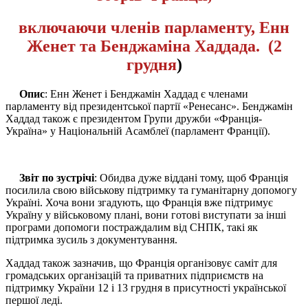
включаючи членів парламенту, Енн
Женет та Бенджаміна Хаддада. (2
грудня
)
Опис
: Енн Женет і Бенджамін Хаддад є членами
парламенту від президентської партії «Ренесанс». Бенджамін
Хаддад також є президентом Групи дружби «Франція-
Україна» у Національній Асамблеї (парламент Франції)
.
Звіт по зустрічі
: Обидва дуже віддані тому, щоб Франція
посилила свою військову підтримку та гуманітарну допомогу
Україні. Хоча вони згадують, що Франція вже підтримує
Україну у військовому плані, вони готові виступати за інші
програми допомоги постраждалим від СНПК, такі як
підтримка зусиль з документування.
Хаддад також зазначив, що Франція організовує саміт для
громадських організацій та приватних підприємств на
підтримку України 12 і 13 грудня в присутності української
першої леді.