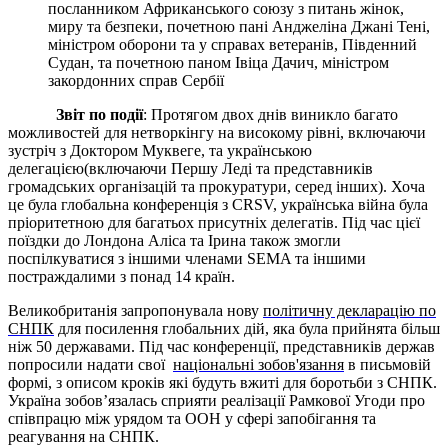
посланником Африканського союзу з питань жінок,
миру та безпеки, почетною пані Анджеліна Джані Тені,
міністром оборони та у справах ветеранів, Південний
Судан, та почетною паном Івіца Дачич, міністром
закордонних справ Сербії
Звіт по події
: Протягом двох днів виникло багато
можливостей для нетворкінгу на високому рівні, включаючи
зустріч з Доктором Муквеге, та українською
делегацією(включаючи Першу Леді та представників
громадських організацій та прокуратури, серед інших). Хоча
це була глобальна конференція з CRSV, українська війна була
пріоритетною для багатьох присутніх делегатів. Під час цієї
поїздки до Лондона Аліса та Ірина також змогли
поспілкуватися з іншими членами SEMA та іншими
постраждалими з понад 14 країн.
Великобританія запропонувала нову
політичну декларацію по
СНПК
для посилення глобальних дій, яка була прийнята більш
ніж 50 державами. Під час конференції, представників держав
попросили надати свої
національні зобов'язання
в письмовій
формі, з описом кроків які будуть вжиті для боротьби з СНПК.
Україна зобов’язалась сприяти реалізації Рамкової Угоди про
співпрацю між урядом та ООН у сфері запобігання та
реагування на СНПК.