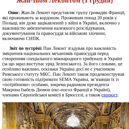
Жан-Івом Леконтом (1 грудня)
О
пис
: Жан-Ів Леконт представляє групу громадян Франції,
які проживають за кордоном. Проживши понад 20 років у
Польщі, він дуже зацікавлений у війні в Україні, включно з
важливістю забезпечення належного розслідування,
документування та правосуддя за військові злочини,
включаючи СНПК.
Звіт по зустрічі:
Пан Леконт згадував про важливість
зміцнення національних механізмів правосуддя перед
створенням спеціального міжнародного трибуналу в Україні
(за що зараз виступає уряд Зеленського). За його словами, це
особливо важливо, оскільки Україна досі не є учасником
Римського статуту МКС. Пан Леконт також продемонстрував
свою готовність підтримати SEMA Україна, зв’язавши їх із
«потрібними» особами, зокрема радником президента
Макрона Ізабель Дюмон (екс-посол Франції в Україні),
членами Європейської комісії в Брюсселі, а також
євроюст
.