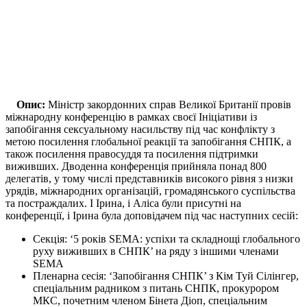
Опис:
Міністр закордонних справ Великої Британії провів
міжнародну конференцію в рамках своєї Ініціативи із
запобігання сексуальному насильству під час конфлікту з
метою посилення глобальної реакції та запобігання СНПК, а
також посилення правосуддя та посилення підтримки
виживших. Дводенна конференція прийняла понад 800
делегатів, у тому числі представників високого рівня з низки
урядів, міжнародних організацій, громадянського суспільства
та постраждалих. І Ірина, і Аліса були присутні на
конференції, і Ірина була доповідачем під час наступних сесій:
Секція: ‘5 років SEMA: успіхи та складнощі глобального
руху виживших в СНПК’ на ряду з іншими членами
SEMA
Пленарна сесія: ‘Запобігання СНПК’ з Кім Туй Сілінгер,
спеціальним радником з питань СНПК, прокурором
МКС, почетним членом Бінета Діоп, спеціальним