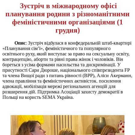
Зустріч в міжнародному офісі
планування родини з різноманітними
феміністичними організаціями
(1
грудня)
Опис
: Зустріч відбулася в конфедеральній штаб-квартирі
«Планування сім’ї», феміністичного та популярного
освітнього руху, який виступає за право на сексуальну освіту,
контрацепцію, аборти та рівні права жінок і чоловіків. Він
бореться з усіма формами насильства та дискримінації. У
присутності Сари Дюроше, національного співпрезидента FP
та члена Вищої ради з питань рівності (ВРР), Аліси Акерманн,
члена правління та феміністичних активісток. посилення
адвокації, мобілізація мережі регіональних агенцій для
розширення дій. Підтримка Асоціації захисту демократії в
Польщі на користь SEMA Україна.