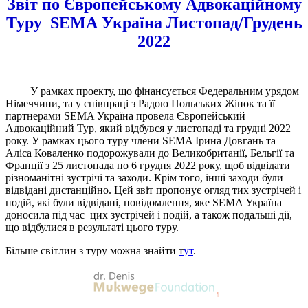
Звіт по Європейському Адвокаційному
Туру
SEMA
Україна
Листопад
/
Грудень
2022
У рамках проекту, що фінансується Федеральним урядом
Німеччини, та у співпраці з Радою Польських Жінок та її
партнерами SEMA Україна провела Європейський
Адвокаційний Тур, який відбувся у листопаді та грудні 2022
року. У рамках цього туру члени SEMA Ірина Довгань та
Аліса Коваленко подорожували до Великобританії, Бельгії та
Франції з 25 листопада по 6 грудня 2022 року, щоб відвідати
різноманітні зустрічі та заходи. Крім того, інші заходи були
відвідані дистанційно. Цей звіт пропонує огляд тих зустрічей і
подій, які були відвідані, повідомлення, яке SEMA Україна
доносила під час цих зустрічей і подій, а також подальші дії,
що відбулися в результаті цього туру.
Більше світлин з туру можна знайти
т
ут
.