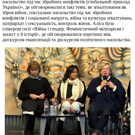
насильство під час збройних конфліктів (глобальний приклад
України)», де обговорювалися такі теми, як зґвалтування як
зброя війни, сексуальне насильство під час збройних
конфліктів і соціальної напруги, війна та культура зґвалтувань,
патріархат і сексуальність, контроль жінок. Аліса була
спікером сесії «Війна і гендер. Феміністичний мілітаризм і
захист у її історії», де обговорювалися перетини між
дискурсом емансипації та дискурсом політичного насильства.