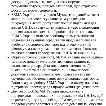
доступної допомоги, досвід інших порушень та
розуміння потребу повідомляти владі, щоб отримати
доступ до послуг допомоги.
SEMA Україна та Фундація Муквеге на даний момент
активно працюють з українським урядом для
покращення якості доступних послуг підтримки для
жертв СНПК та зменшити кількість недо-повідомлянь
про випадки шляхом тісної роботи зі спільнотами.
SEMA Україна відіграє особливу роль у зменшенні
недовіри та сумнівів серед жертв щодо звернення за
необхідною допомогою через підтримку «рівний-
рівному», а також у зменшенні стигматизації шляхом
висловлювання та засудження СНПК як виживших.
Окрім поточної діяльності, SEMA Україна має середньо-
та довгострокову мету добитися справедливості,
включаючи репарації та покарання злочинців. Для
цього, Ірина та Аліса наголосили на важливості
документування злочинів, чого бракує на все ще
окупованих або нещодавно деокупованих територіях.
Вони згадали роботу SEMA Україна в цьому плані та
підтримку, необхідну для продовження цієї діяльності.
Для того, щоб SEMA Україна продовжувала
підтримувати нещодавніх постраждалих від СНПК, щоб
отримати доступ до необхідної їм медичної допомоги та
продовжувати боротися з недо-повідомлянням, слухачів