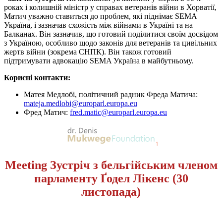
роках і колишній міністр у справах ветеранів війни в Хорватії,
Матич уважно ставиться до проблем, які піднімає SEMA
Україна, і зазначав схожість між війнами в Україні та на
Балканах. Він зазначив, що готовий поділитися своїм досвідом
з Україною, особливо щодо законів для ветеранів та цивільних
жертв війни (зокрема СНПК). Він також готовий
підтримувати адвокацію SEMA Україна в майбутньому.
Корисні контакти:
Матея Медлобі, політичний радник Фреда Матича:
mateja.medlobi@europarl.europa.eu
Фред Матич
:
fred.matic@europarl.europa.eu
Meeting Зустріч з бельгійським членом
парламенту Ґодел Лікенс (30
листопада)