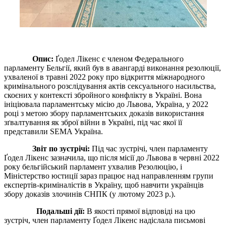
Опис:
Ґодел Лікенс є членом Федерального
парламенту Бельгії, який був в авангарді виконання резолюції,
ухваленої в травні 2022 року про відкриття міжнародного
кримінального розслідування актів сексуального насильства,
скоєних у контексті збройного конфлікту в Україні. Вона
ініціювала парламентську місію до Львова, Україна, у 2022
році з метою збору парламентських доказів використання
зґвалтування як зброї війни в Україні, під час якої її
представили SEMA Україна.
Звіт по зустрічі:
Під час зустрічі, член парламенту
Ґодел Лікенс зазначила, що після місії до Львова в червні 2022
року бельгійський парламент ухвалив Резолюцію, і
Міністерство юстиції зараз працює над направленням групи
експертів-криміналістів в Україну, щоб навчити українців
збору доказів злочинів СНПК (у лютому 2023 р.).
Подальші дії:
В якості прямої відповіді на цю
зустріч, член парламенту Ґодел Лікенс надіслала письмові