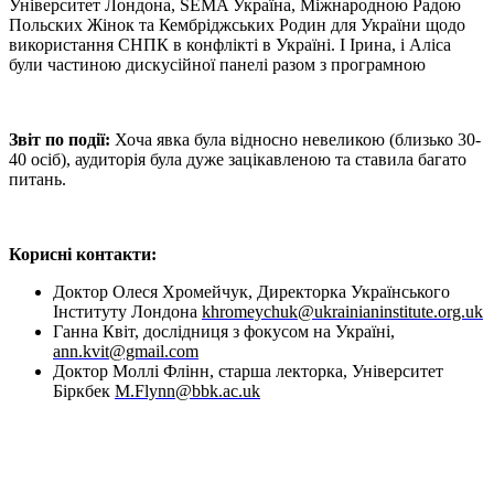
Університет Лондона, SEMA Україна, Міжнародною Радою
Польских Жінок та Кембріджських Родин для України щодо
використання СНПК в конфлікті в Україні. І Ірина, і Аліса
були частиною дискусійної панелі разом з програмною
Звіт по події:
Хоча явка була відносно невеликою (близько 30-
40 осіб), аудиторія була дуже зацікавленою та ставила багато
питань.
Корисні контакти:
Доктор Олеся Хромейчук, Директорка Українського
Інституту Лондона
khromeychuk@ukrainianinstitute.org.uk
Ганна Квіт, дослідниця з фокусом на Україні,
ann.kvit@gmail.com
Доктор Моллі Флінн, старша лекторка, Університет
Біркбек
M.Flynn@bbk.ac.uk