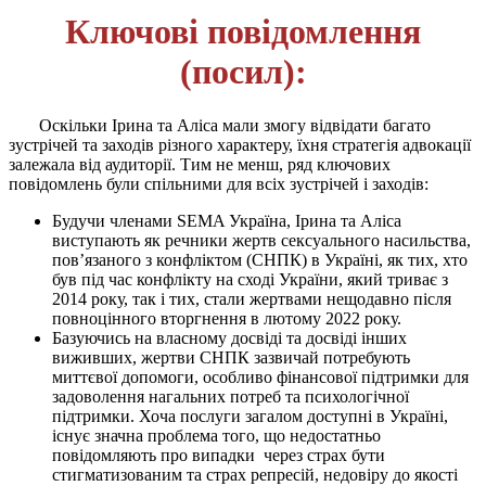
Ключові повідомлення
(посил):
Оскільки Ірина та Аліса мали змогу відвідати багато
зустрічей та заходів різного характеру, їхня стратегія адвокації
залежала від аудиторії. Тим не менш, ряд ключових
повідомлень були спільними для всіх зустрічей і заходів:
Будучи членами SEMA Україна, Ірина та Аліса
виступають як речники жертв сексуального насильства,
пов’язаного з конфліктом (СНПК) в Україні, як тих, хто
був під час конфлікту на сході України, який триває з
2014 року, так і тих, стали жертвами нещодавно після
повноцінного вторгнення в лютому 2022 року.
Базуючись на власному досвіді та досвіді інших
виживших, жертви СНПК зазвичай потребують
миттєвої допомоги, особливо фінансової підтримки для
задоволення нагальних потреб та психологічної
підтримки. Хоча послуги загалом доступні в Україні,
існує значна проблема того, що недостатньо
повідомляють про випадки через страх бути
стигматизованим та страх репресій, недовіру до якості