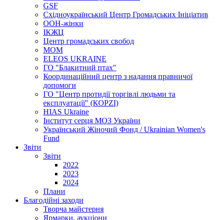
GSF
Східноукраїнський Центр Громадських Ініціатив
ООН-жінки
ІКЖЦ
Центр громадських свобод
МОМ
ELEOS UKRAINE
ГО "Блакитний птах"
Координаційний центр з надання правничої
допомоги
ГО "Центр протидії торгівлі людьми та
експлуатації" (КОРZI)
HIAS Ukraine
Інститут серця МОЗ України
Український Жіночий Фонд / Ukrainian Women's
Fund
Звіти
Звіти
2022
2023
2024
Плани
Благодійні заходи
Творча майстерня
Ярмарки, аукціони