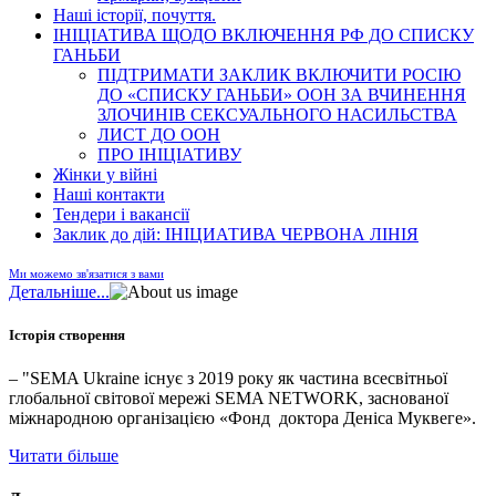
Наші історії, почуття.
ІНІЦІАТИВА ЩОДО ВКЛЮЧЕННЯ РФ ДО СПИСКУ
ГАНЬБИ
ПІДТРИМАТИ ЗАКЛИК ВКЛЮЧИТИ РОСІЮ
ДО «СПИСКУ ГАНЬБИ» ООН ЗА ВЧИНЕННЯ
ЗЛОЧИНІВ СЕКСУАЛЬНОГО НАСИЛЬСТВА
ЛИСТ ДО ООН
ПРО ІНІЦІАТИВУ
Жінки у війні
Наші контакти
Тендери і вакансії
Заклик до дій: ІНІЦИАТИВА ЧЕРВОНА ЛІНІЯ
Ми можемо зв'язатися з вами
Детальніше...
Історія створення
– "SEMA Ukraine існує з 2019 року як частина всесвітньої
глобальної світової мережі SEMA NETWORK, заснованої
міжнародною організацією «Фонд доктора Деніса Муквеге».
Читати більше