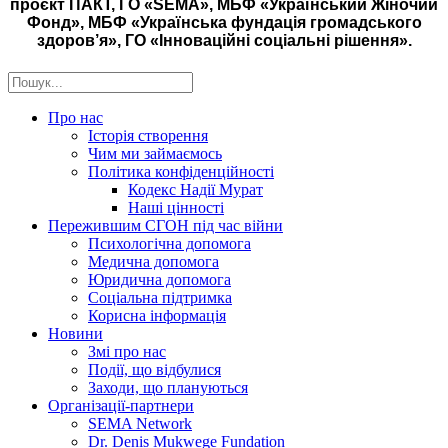
проєкт ПАКТ, ГО «SEMA», МБФ «Український Жіночий
Фонд», МБФ «Українська фундація громадського
здоров’я», ГО «Інноваційні соціальні рішення».
Про нас
Історія створення
Чим ми займаємось
Політика конфіденційності
Кодекс Надії Мурат
Наші цінності
Пережившим СГОН під час війни
Психологічна допомога
Медична допомога
Юридична допомога
Соціальна підтримка
Корисна інформація
Новини
Змі про нас
Події, що відбулися
Заходи, що плануються
Організації-партнери
SEMA Network
Dr. Denis Mukwege Fundation