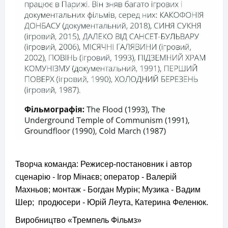
Творча команда: Режисер-постановник і автор
сценарію - Ігор Мінаєв; оператор - Валерій
Махньов; монтаж - Богдан Мурін; Музика - Вадим
Шер; продюсери - Юрій Леута, Катерина Феленюк.
Виробництво «Тремпель Фільмз»