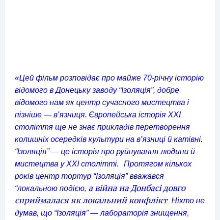
«Цей фільм розповідає про майже 70-річну історію
відомого в Донецьку заводу “Ізоляція”, добре
відомого нам як центр сучасного мистецтва і
пізніше — в’язниця. Європейська історія XXI
століття ще не знає прикладів перетворення
колишніх осередків культури на в’язниці й катівні.
“Ізоляція” — це історія про руйнування людини й
мистецтва у XXI столітті.
Протягом кількох
років центр тортур “Ізоляція” вважався
а війна на Донбасі довго
“локальною подією,
сприймалася як локальний конфлікт
Ніхто не
.
думав, що “Ізоляція” — лабораторія знищення,