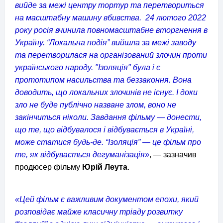
вийде за межі центру тортур та перетвориться
на масштабну машину вбивства.
24 лютого 2022
року росія вчинила повномасштабне вторгнення в
Україну. “Локальна подія” вийшла за межі заводу
та перетворилася на організований злочин проти
українського народу. "Ізоляція" була і є
прототипом насильства та беззаконня. Вона
доводить, що локальних злочинів не існує. І доки
зло не буде публічно назване злом, воно не
закінчиться ніколи. Завдання фільму — донести,
що те, що відбувалося і відбувається в Україні,
може статися будь-де. “Ізоляція” — це фільм про
те, як відбувається дегуманізація»
, — зазначив
продюсер фільму
Юрій Леута
.
«Цей фільм є важливим документом епохи, який
розповідає майже класичну тріаду розвитку