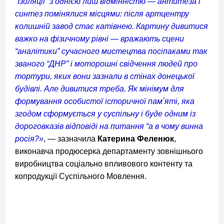
“Ізоляції” з однією лиш відмінністю — антитеза і
синтез помінялися місцями: після артцентру
колишній завод стає катівнею. Картину дивитися
важко на фізичному рівні — вражають сцени
“аналітики” сучасного мистецтва посіпаками так
званого “ДНР” і моторошні свідчення людей про
тортури, яких вони зазнали в стінах донецької
будівлі. Але дивитися треба. Як мінімум для
формування особистої історичної памʼяті, яка
згодом сформується у суспільну і буде одним із
дороговказів відповіді на питання “а в чому винна
росія?»
, — зазначила
Катерина Феленюк
,
виконавча продюсерка департаменту зовнішнього
виробництва соціально впливового контенту та
копродукції Суспільного Мовлення.