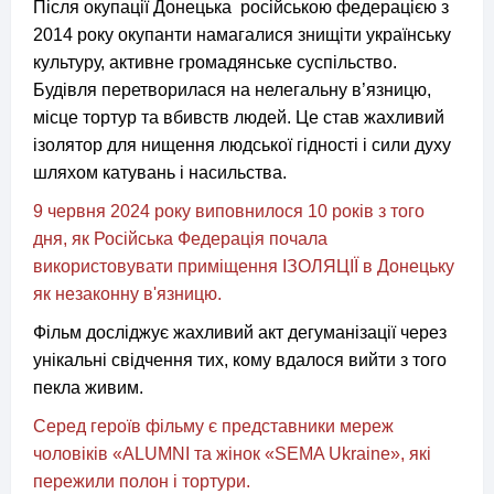
Після окупації Донецька російською федерацією з
2014 року окупанти намагалися знищіти українську
культуру, активне громадянське суспільство.
Будівля перетворилася на нелегальну в’язницю,
місце тортур та вбивств людей. Це став жахливий
ізолятор для нищення людської гідності і сили духу
шляхом катувань і насильства.
9 червня 2024 року виповнилося 10 років з того
дня, як Російська Федерація почала
використовувати приміщення ІЗОЛЯЦІЇ в Донецьку
як незаконну в'язницю.
Фільм досліджує жахливий акт дегуманізації через
унікальні свідчення тих, кому вдалося вийти з того
пекла живим.
Серед героїв фільму є представники мереж
чоловіків «ALUMNI та жінок «SEMA Ukraine», які
пережили полон і тортури.