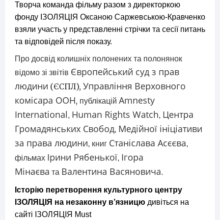
Творча команда фільму разом з директоркою
фонду ІЗОЛЯЦІЯ Оксаною Саржевською-Кравченко
взяли участь у представленні стрічки та сесії питань
та відповідей після показу.
Про досвід колишніх полонених та полонянок
Європейський суд з прав
відомо зі звітів
людини
Управління Верховного
(ЄСПЛ),
комісара ООН
Amnesty
,
публікацій
International
Human Rights Watch
Центра
,
,
Громадянських Свобод
Медійної ініціативи
,
за права людини
Станіслава Асєєва
, книг
,
Ірини Рябенької
Ігора
фільмах
,
Мінаєва
Валентина Васяновича
та
.
Історію перетворення культурного центру
ІЗОЛЯЦІЯ на незаконну в’язницю
дивіться на
сайті ІЗОЛЯЦІЯ Must