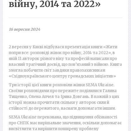
війну, 2014 та 2022»
16 вересня 2024
2 вересня у Києві відбулася презентація книги «Жити
попри все: розповіді жінок про війну, 2014 та 2022», в
якій 11 авторок різного віку та професій написали про
власний трагічний досвід, що пов’язаний з війною. Книга
змогла побачити світ завдяки правозахисникам
«Східноукраїнського центру громадських ініціатив»
Три історії цієї книги розповіли жінки SEMA Ukraine.
Своїми розповідями про пережите поділилися Галина
Тищенко, Олена Апчел та Ірина Довгань. В кожній з цих
історії можна прочитати скільки у авторок сили й
стійкості до пережитого, наснаги допомагати іншим.
SEMA Ukraine переконана, що підвищення обізнаності
про СНПК має вирішальне значення, оскільки допомагає
висвітлити та вирішити поширену проблему