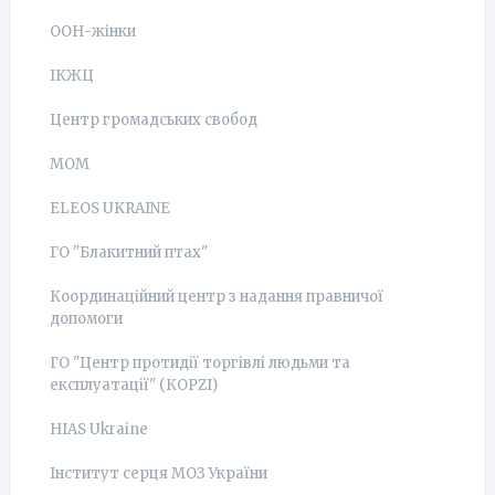
ООН-жінки
ІКЖЦ
Центр громадських свобод
МОМ
ELEOS UKRAINE
ГО "Блакитний птах"
Координаційний центр з надання правничої
допомоги
ГО "Центр протидії торгівлі людьми та
експлуатації" (КОРZI)
HIAS Ukraine
Інститут серця МОЗ України