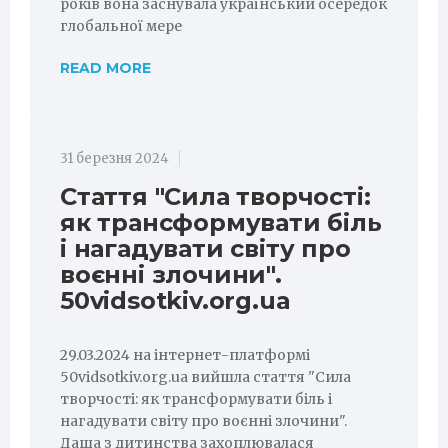
років вона заснувала український осередок
глобальної мере
READ MORE
31 березня 2024
Стаття "Сила творчості:
як трансформувати біль
і нагадувати світу про
воєнні злочини".
50vidsotkiv.org.ua
29.03.2024 на інтернет-платформі
50vidsotkiv.org.ua вийшла стаття "Сила
творчості: як трансформувати біль і
нагадувати світу про воєнні злочини".
Даша з дитинства захоплювалася