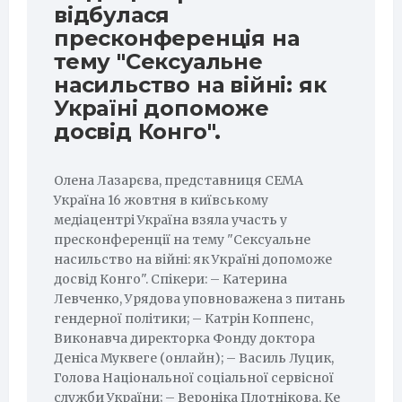
відбулася
пресконференція на
тему "Сексуальне
насильство на війні: як
Україні допоможе
досвід Конго".
Олена Лазарєва, представниця СЕМА
Україна 16 жовтня в київському
медіацентрі Україна взяла участь у
пресконференції на тему "Сексуальне
насильство на війні: як Україні допоможе
досвід Конго". Спікери: – Катерина
Левченко, Урядова уповноважена з питань
гендерної політики; – ⁠Катрін Коппенс,
Виконавча директорка Фонду доктора
Деніса Муквеге (онлайн); – Василь Луцик,
Голова Національної соціальної сервісної
служби України; – Вероніка Плотнікова, Ке