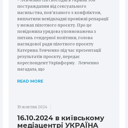
- Левченко На сьогодні в Україні 308
постраждалим від сексуального
насильства, пов’язаного з конфліктом,
виплатили невідкладні проміжні репарації
у межах пілотного проєкту. Про це
повідомила урядова уповноважена з
питань гендерної політики, голова
наглядової ради пілотного проєкту
Катерина Левченко під час презентації
результатів проєкту, передає
кореспондент Укрінформу. Левченко
нагадала, що
READ MORE
19 жовтня 2024
16.10.2024 в київському
медіацентрі УКРАЇНА