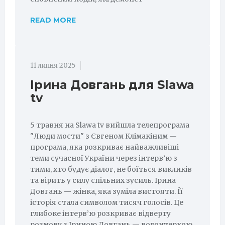
READ MORE
11 липня 2025
Ірина Довгань для Slawa
tv
5 травня на Slawa tv вийшла телепрограма
"Люди мости" з Євгеном Клімакіним —
програма, яка розкриває найважливіші
теми сучасної України через інтерв’ю з
тими, хто будує діалог, не боїться викликів
та вірить у силу спільних зусиль. Ірина
Довгань — жінка, яка зуміла вистояти. Її
історія стала символом тисяч голосів. Це
глибоке інтерв’ю розкриває відверту
розмову з Іриною Довгань — волонтеркою,