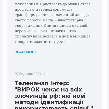
малюванням. Пристрасть до олівця стала
професією, а згодом допомогла
трансформувати травматичний досвід у
творчі роботи. Даша — ілюстраторка і
творча людина. Опинившись в окупації,
пережила сексуальне насильство.
Спочатку вона мовчала, а потім вирішила
говорити, адже це не прост
READ MORE
07 березня 2024
Телеканал Інтер:
"ВИРОК чекає на всіх
злочинців рф: які нові
методи ідентифікації
використовують слідчі "