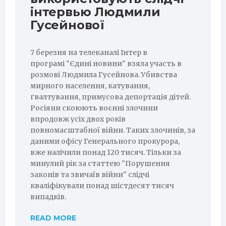
інтервью Людмили
Гусейнової
7 березня на телеканалі Інтер в
програмі "Єдині новини" взяла участь в
розмові Людмила Гусейнова. Убивства
мирного населення, катування,
ґвалтування, примусова депортація дітей.
Росіяни скоюють воєнні злочини
впродовж усіх двох років
повномасштабної війни. Таких злочинів, за
даними офісу Генерального прокурора,
вже налічили понад 120 тисяч. Тільки за
минулий рік за статтею "Порушення
законів та звичаїв війни" слідчі
кваліфікували понад шістдесят тисяч
випадків.
READ MORE