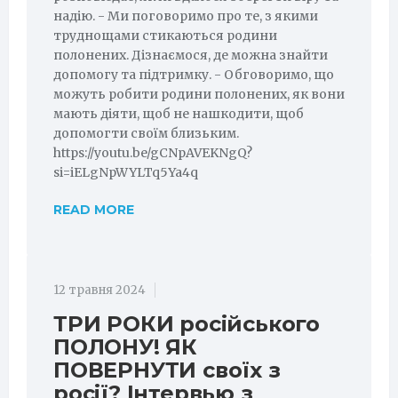
надію. - Ми поговоримо про те, з якими
труднощами стикаються родини
полонених. Дізнаємося, де можна знайти
допомогу та підтримку. - Обговоримо, що
можуть робити родини полонених, як вони
мають діяти, щоб не нашкодити, щоб
допомогти своїм близьким.
https://youtu.be/gCNpAVEKNgQ?
si=iELgNpWYLTq5Ya4q
READ MORE
12 травня 2024
ТРИ РОКИ російського
ПОЛОНУ! ЯК
ПОВЕРНУТИ своїх з
росії? Інтервью з