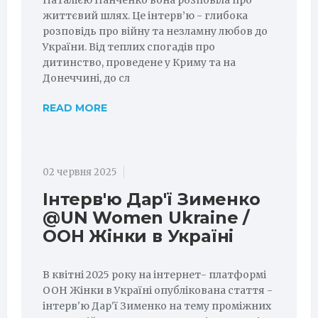
Наталією Панченко вона розповіла про
життєвий шлях. Це інтерв​’ю - глибока
розповідь про війну та незламну любов до
України. Від теплих спогадів про
дитинство, проведене у Криму та на
Донеччині, до сл
READ MORE
02 червня 2025
Інтерв'ю Дар'ї Зименко
@UN Women Ukraine /
ООН Жінки в Україні
В квітні 2025 року на інтернет- платформі
ООН Жінки в Україні опублікована стаття -
інтерв'ю Дар'ї Зименко на тему проміжних