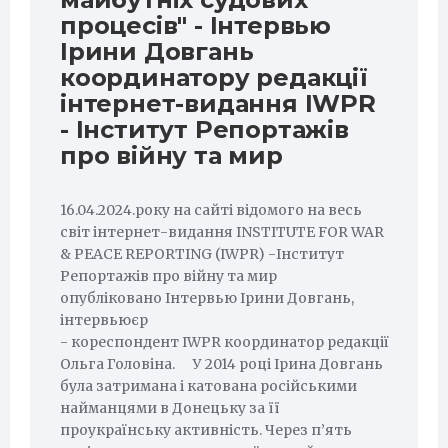
процесів" - Інтервью
Ірини Довгань
координатору редакції
інтернет-видання IWPR
- Інститут Репортажів
про війну та мир
16.04.2024.року на сайті відомого на весь
світ інтернет-видання INSTITUTE FOR WAR
& PEACE REPORTING (IWPR) -Інститут
Репортажів про війну та мир
опубліковано Інтервью Ірини Довгань,
інтервьюєр
- кореспондент IWPR координатор редакції
Ольга Головіна. У 2014 році Ірина Довгань
була затримана і катована російськими
найманцями в Донецьку за її
проукраїнську активність. Через п’ять