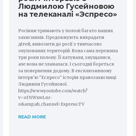
Людмилою Гусейновою
на телеканалі «Эспресо»
Росіяни тримають у полоні багато наших
захисників. Продовжують викрадати
дітей, вивозити до росії з тимчасово
окупованих територій. Вона сама пережила
три роки полону. Її катували, знущалися,
але вона не зламалася. І сьогодні бореться
за повернення додому. В ексклюзивному
інтерв'ю "Еспресо" історія правозахисниці
Людмили Гусейнової.
https://www.youtube.com/watch?
v=ofNWxwLnr-
o&amp;ab_channel=Espreso.TV
READ MORE