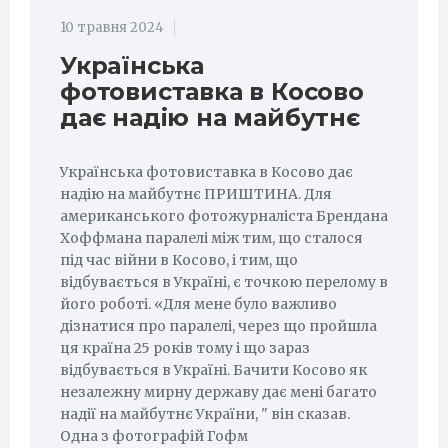
10 травня 2024
Українська
фотовиставка в Косово
дає надію на майбутнє
Українська фотовиставка в Косово дає
надію на майбутнє ПРИШТИНА. Для
американського фотожурналіста Брендана
Хоффмана паралелі між тим, що сталося
під час війни в Косово, і тим, що
відбувається в Україні, є точкою перелому в
його роботі. «Для мене було важливо
дізнатися про паралелі, через що пройшла
ця країна 25 років тому і що зараз
відбувається в Україні. Бачити Косово як
незалежну мирну державу дає мені багато
надії на майбутнє України, " він сказав.
Одна з фотографій Гофм