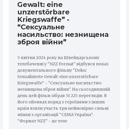
Gewalt: eine
unzerstörbare
Kriegswaffe” -
“Сексуальне
насильство: незнищена
зброя війни”
5 квітня 2024 року на Швейцарському
телебаченні у “NZZ Format” відбувся показ
документального фільму “Doku:
Sexualisierte Gewalt: eine unzerstörbare
Kriegswaffe” - “Сексуальне насильство:
незнищена зброя війни”. На сьогодняшній
день цей фільм зібрав 51 225 переглядів. В
його зйомках поряд з героїнями з інших
країн взяли участь три неймовірно сильні
жінки з організації “СЕМА Україна”.
“Формат NZZ” - це теле