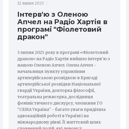
12 липня 2025
Інтерв'ю з Оленою
Апчел на Радіо Хартія в
програмі "Фіолетовий
дракон"
3 липня 2025 року в програмі «Фіолетовий
дракон» на Радіо Хартія вийшло інтерв'ю з
нашою Оленою Апчел. Олена Апчел -
начальниця пункту управління
артилерійською розвідкою в Бригаді
артилерійської розвідки Національної
гвардії України, докторка філософії,
театральна режисерка, дослідниця
феміністичного дискурсу, членкиня ГО
"СЕМА Україна" - багато уваги приділила
адвокаційній роботі в Україні і на
міжнародному рівні. Її життєвий шлях
сповнений подій, які демонст