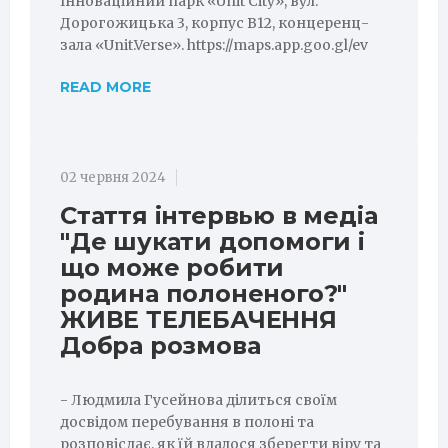
Інноваційний парк «Unit City», вул.
Дорогожицька 3, корпус В12, концеренц-
зала «Unit.Verse». https://maps.app.goo.gl/ev
READ MORE
02 червня 2024
Стаття інтервью в медіа
"Де шукати допомоги і
що може робити
родина полоненого?"
ЖИВЕ ТЕЛЕБАЧЕННЯ
Добра розмова
- Людмила Гусейнова ділиться своїм
досвідом перебування в полоні та
розповісдає, як їй вдалося зберегти віру та