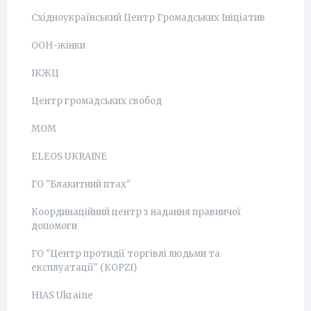
Східноукраїнський Центр Громадських Ініціатив
ООН-жінки
ІКЖЦ
Центр громадських свобод
МОМ
ELEOS UKRAINE
ГО "Блакитний птах"
Координаційний центр з надання правничої
допомоги
ГО "Центр протидії торгівлі людьми та
експлуатації" (КОРZI)
HIAS Ukraine