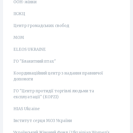
ООН-жінки
ІКЖЦ
Центр громадських свобод
МОМ
ELEOS UKRAINE
ГО "Блакитний птах"
Координаційний центр з надання правничої
допомоги
ГО "Центр протидії торгівлі людьми та
експлуатації" (КОРZI)
HIAS Ukraine
Інститут серця МОЗ України
Український Жіночий Фонд / Ukrainian Women's