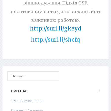
відшкодування. Підхід GSF,
орієнтований на тих, хто вижив,є його
важливою роботою.
http://surl.li/gkeyd
http://surl.li/shcfq
ПРО НАС
Історія створення
Чим ми займаємось