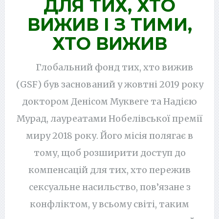
ДЛЯ ТИХ, ХТО
ВИЖИВ І З ТИМИ,
ХТО ВИЖИВ
Глобальний фонд тих, хто вижив
(GSF) був заснований у жовтні 2019 року
доктором Денісом Муквеге та Надією
Мурад, лауреатами Нобелівської премії
миру 2018 року. Його місія полягає в
тому, щоб розширити доступ до
компенсацій для тих, хто пережив
сексуальне насильство, пов’язане з
конфліктом, у всьому світі, таким