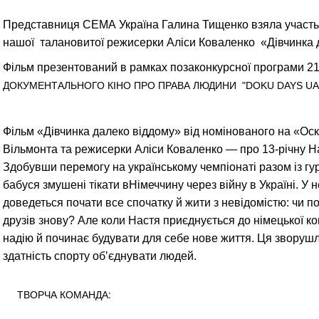
Представниця СЕМА Україна Галина Тищенко взяла участ
нашої талановитої режисерки Аліси Коваленко
«Дівчинка 
Фільм презентований в рамках позаконкурсної програми 2
ДОКУМЕНТАЛЬНОГО КІНО ПРО ПРАВА ЛЮДИНИ "DOKU DAYS UA 
Фільм «Дівчинка далеко віддому» від номінованого на «О
Вільмонта та режисерки Аліси Коваленко — про 13-річну Нас
Здобувши перемогу на українському чемпіонаті разом із гурт
бабуся змушені тікати вНімеччину через війну в Україні. У 
доведеться почати все спочатку й жити з невідомістю: чи по
друзів знову? Але коли Настя приєднується до німецької ко
надію й починає будувати для себе нове життя. Ця зворушли
здатність спорту обʼєднувати людей.
ТВОРЧА КОМАНДА: