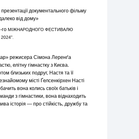
ь
презентації документального фільму
далеко від дому»
1-го
МІЖНАРОДНОГО ФЕСТИВАЛЮ
2024".
скар» режисера Сімона Леренґа
тю, елітну гімнастку з Києва.
ом близьких подруг, Настя та її
незнайомому місті Ґелсенкірхен Насті
бачить вона колись своїх батьків і
манди з гімнастики, вона віднаходить
ва історія — про стійкість, дружбу та