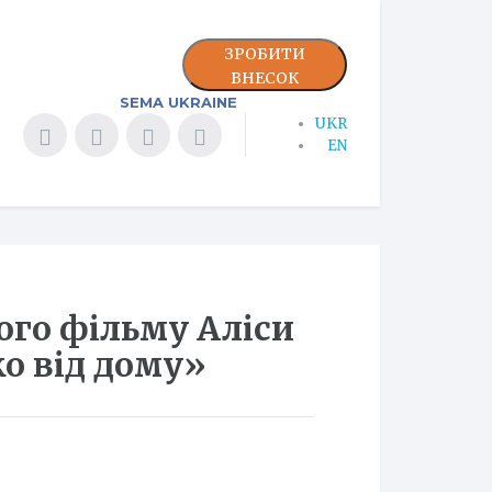
ЗРОБИТИ
ВНЕСОК
SEMA UKRAINE
UKR
EN
ого фільму Аліси
о від дому»