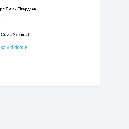
о
арл Еміль Рікардсен
ко
 Сема Україна!
eko-vid-domu/