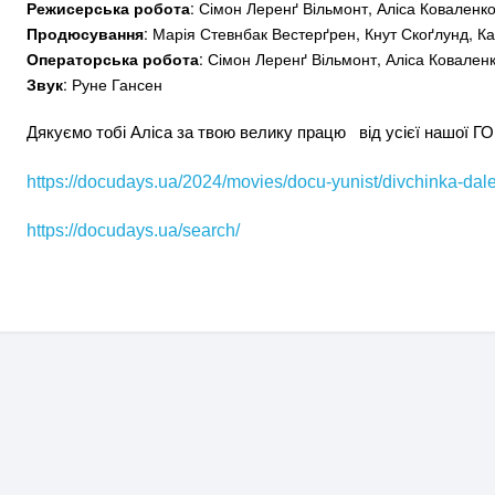
Режисерська робота
: Сімон Леренґ Вільмонт, Аліса Коваленк
Продюсування
: Марія Стевнбак Вестерґрен, Кнут Скоґлунд, К
Операторська робота
: Сімон Леренґ Вільмонт, Аліса Ковален
Звук
: Руне Гансен
Дякуємо
тобі Аліса за твою велику працю від усієї нашої ГО
https://docudays.ua/2024/movies/docu-yunist/divchinka-dal
https://docudays.ua/search/