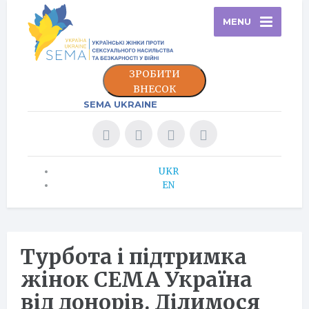
MENU
ЗРОБИТИ
ВНЕСОК
SEMA UKRAINE
UKR
EN
Турбота і підтримка
жінок СЕМА Україна
від донорів. Ділимося