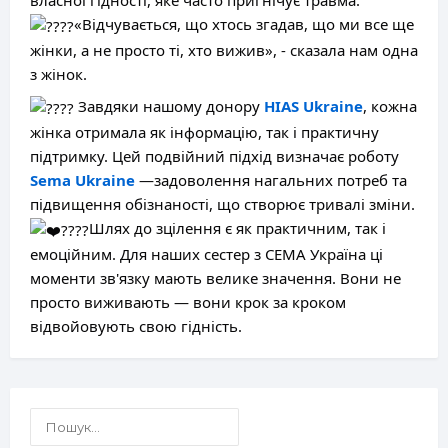
власної гідності, яке часто пригнічує травма.
«Відчувається, що хтось згадав, що ми все ще
жінки, а не просто ті, хто вижив», - сказала нам одна
з жінок.
Завдяки нашому донору
HIAS Ukraine
, кожна
жінка отримала як інформацію, так і практичну
підтримку. Цей подвійний підхід визначає роботу
Sema Ukraine
—задоволення нагальних потреб та
підвищення обізнаності, що створює тривалі зміни.
Шлях до зцілення є як практичним, так і
емоційним. Для наших сестер з СЕМА Україна ці
моменти зв'язку мають велике значення. Вони не
просто виживають — вони крок за кроком
відвойовують свою гідність.