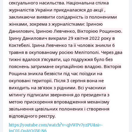
сексуального насильства. Національна спілка
журналістів України приєдналасяся до акції ,
закликаючи виявити солідарність із полоненими
жінками, зокрема з журналістками: Іриною
Данилович, Іриною Левченко, Вікторією Рощиною.
Ірину Данилович викрали 29 квітня 2022 року в
Коктебелі. Ірина Левченко та її чоловік зникли 6
травня в окупованому росією Мелітополі. Через два
тижні вдалося з’ясувати, що подружжя було без
пояснень затримане окупаційною владою. Вікторія
Рощина зникла безвісти під час поїздки на
окуповані території. Після 3 серпня вона не
виходить на зв’язок з рідними. Всі учасники
мітингу підписали звернення до президента з
метою прискорення впровадження механізму
звільнення цивільних полонених і створення
відповідного реєстру.
https://youtube.com/watch?v=qJvWPv7yzPU&si=-
jnC0LOoAtOGW-N6