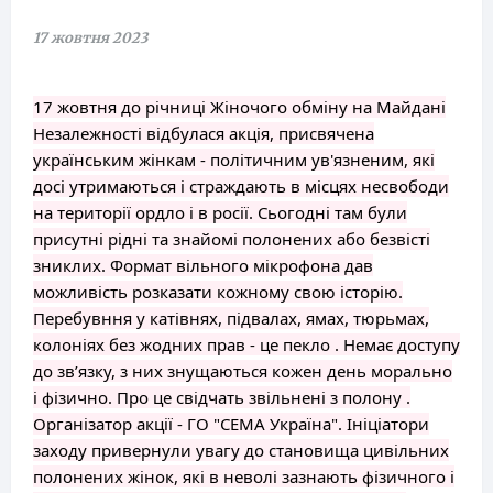
17 жовтня 2023
17 жовтня до річниці Жіночого обміну на Майдані
Незалежності відбулася акція, присвячена
українським жінкам - політичним ув'язненим, які
досі утримаються і страждають в місцях несвободи
на території ордло і в росії. Сьогодні там були
присутні рідні та знайомі полонених або безвісті
зниклих. Формат вільного мікрофона дав
можливість розказати кожному свою історію.
Перебувння у катівнях, підвалах, ямах, тюрьмах,
колоніях без жодних прав - це пекло . Немає доступу
до зв’язку, з них знущаються кожен день морально
і фізично. Про це свідчать звільнені з полону .
Організатор акції - ГО "СЕМА Україна". Ініціатори
заходу привернули увагу до становища цивільних
полонених жінок, які в неволі зазнають фізичного і