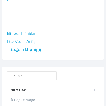
http://surl.li/miday
http://surl.li/mfnjr
http://surl.li/migij
ПРО НАС
Історія створення