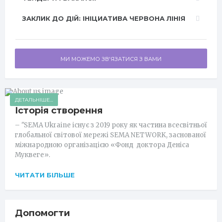
ЗАКЛИК ДО ДІЙ: ІНІЦИАТИВА ЧЕРВОНА ЛІНІЯ
МИ МОЖЕМО ЗВ'ЯЗАТИСЯ З ВАМИ
ДЕТАЛЬНІШЕ...
Історія створення
– "SEMA Ukraine існує з 2019 року як частина всесвітньої
глобальної світової мережі SEMA NETWORK, заснованої
міжнародною організацією «Фонд доктора Деніса
Муквеге».
ЧИТАТИ БІЛЬШЕ
Допомогти