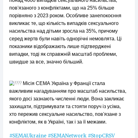
понад 4600 випадків сексуального насильства,
пов'язаного з конфліктами, що на 25% більше
порівняно з 2023 роком. Особливе занепокоєння
викликає те, що кількість випадків сексуального
насильства над дітьми зросла на 35%, причому
серед жертв були навіть однорічні немовлята. Ці
показники відображають лише підтверджені
випадки, тоді як справжній масштаб проблеми,
швидше за все, значно більший.
Місія СЕМА Україна у Франції стала
важливим нагадуванням про масштаб насильства,
якого досі зазнають численні люди. Вона закликає
захищати, підтримувати та стояти поруч із усіма,
хто пережив сексуальне насильство, пов'язане з
конфліктом, як в Україні, так і за її межами.
#SEMAUkraine
#SEMANetwork
#StopCRSV