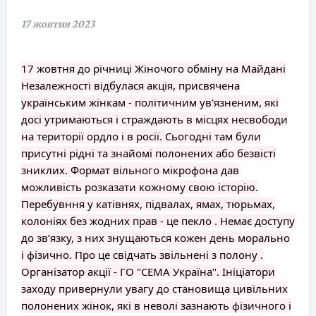
17 жовтня 2023
17 жовтня до річниці Жіночого обміну на Майдані
Незалежності відбулася акція, присвячена
українським жінкам - політичним ув'язненим, які
досі утримаються і страждають в місцях несвободи
на території ордло і в росії. Сьогодні там були
присутні рідні та знайомі полонених або безвісті
зниклих. Формат вільного мікрофона дав
можливість розказати кожному свою історію.
Перебувння у катівнях, підвалах, ямах, тюрьмах,
колоніях без жодних прав - це пекло . Немає доступу
до зв’язку, з них знущаються кожен день морально
і фізично. Про це свідчать звільнені з полону .
Організатор акції - ГО "СЕМА Україна". Ініціатори
заходу привернули увагу до становища цивільних
полонених жінок, які в неволі зазнають фізичного і