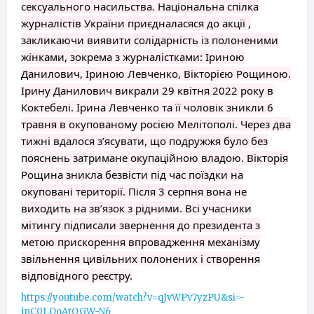
сексуального насильства. Національна спілка
журналістів України приєдналасяся до акції ,
закликаючи виявити солідарність із полоненими
жінками, зокрема з журналістками: Іриною
Данилович, Іриною Левченко, Вікторією Рощиною.
Ірину Данилович викрали 29 квітня 2022 року в
Коктебелі. Ірина Левченко та її чоловік зникли 6
травня в окупованому росією Мелітополі. Через два
тижні вдалося з’ясувати, що подружжя було без
пояснень затримане окупаційною владою. Вікторія
Рощина зникла безвісти під час поїздки на
окуповані території. Після 3 серпня вона не
виходить на зв’язок з рідними. Всі учасники
мітингу підписали звернення до президента з
метою прискорення впровадження механізму
звільнення цивільних полонених і створення
відповідного реєстру.
https://youtube.com/watch?v=qJvWPv7yzPU&si=-
jnC0LOoAtOGW-N6