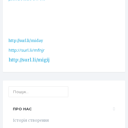
http://surl.li/miday
http://surl.li/mfnjr
http://surl.li/migij
ПРО НАС
Історія створення