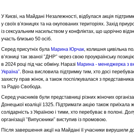
У Києві, на Майдані Незалежності, відбулася акція підтрим
у своїх в'язницях та на окупованих територіях. Захід при
із сексуальним насильством у конфліктах, що щорічно відзн
участь близько 50 осіб.
Серед присутніх була
Марина Юрчак
, колишня цивільна по
в’язниці так званої "ДНР" через свою проукраїнську позицію.
в 2024 році під час обміну. Наразі
Марина - менеджерка з в
Україна"
. Вона висловила підтримку тим, хто досі перебува
захисту прав жінок, а також поспілкувалася з представник
та Радіо Свобода.
Серед учасників були представниці різних жіночих організа
Донецької коаліції 1325. Підтримати акцію також приїхала ж
солідарність з Україною і тими, хто перебуває в полоні. До
організації "Випускники" виступив із промовою.
Після завершення акції на Майдані її учасники вирушили д