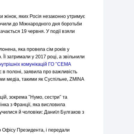
ки жінок, яких Росія незаконно утримує
урочили до Міжнародного дня боротьби
ачається 19 червня. У події взяли
лонена, яка провела сім років у
 Її затримали у 2017 році, а звільнили
нутрішніх комунікацій ГО "СЕМА
є в полоні, заявила про важливість
ами медіа, такими як Суспільне, ZMINA
цій, зокрема "Нумо, сестри" та
інка з Франції, яка висловила
лучилися й чоловіки: Даниїл Булгаков з
о Офісу Президента, і передали