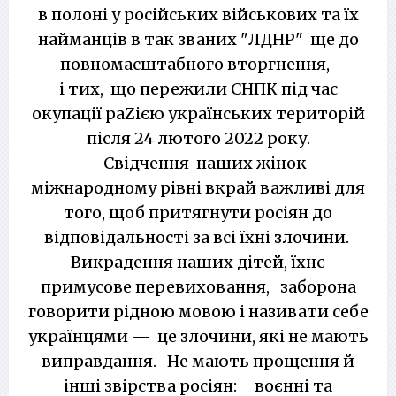
в полоні у російських військових та їх
найманців в так званих "ЛДНР" ще до
повномасштабного вторгнення,
і тих, що пережили СНПК під час
окупації раZiєю українських територій
після 24 лютого 2022 року.
Свідчення наших жінок
міжнародному рівні вкрай важливі для
того, щоб притягнути росіян до
відповідальності за всі їхні злочини.
Викрадення наших дітей, їхнє
примусове перевиховання, заборона
говорити рідною мовою і називати себе
українцями — це злочини, які не мають
виправдання. Не мають прощення й
інші звірства росіян: воєнні та