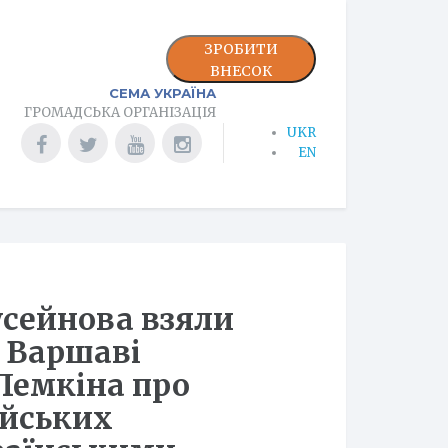
ЗРОБИТИ
ВНЕСОК
СЕМА УКРАЇНА
ГРОМАДСЬКА ОРГАНІЗАЦІЯ
UKR
EN
усейнова взяли
в Варшаві
 Лемкіна про
ійських