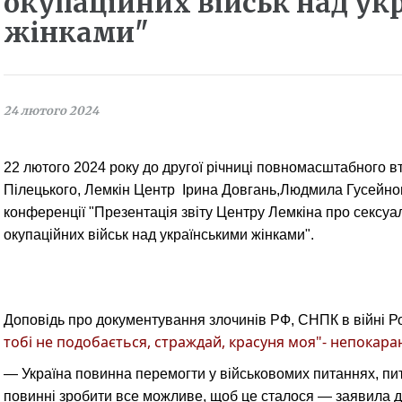
окупаційних військ над ук
жінками"
24 лютого 2024
22 лютого 2024 року до другої річниці повномасштабного в
Пілецького, Лемкін Центр
Ірина Довгань,
Людмила Гусейнов
конференції "Презентація звіту Центру Лемкіна про сексуа
окупаційних військ над українськими жінками".
Доповідь про документування злочинів РФ, СНПК в війні Ро
тобі не подобається, страждай, красуня моя"
- непокара
— Україна повинна перемогти у військовомих питаннях, пит
повинні зробити все можливе, щоб це сталося — заявила 