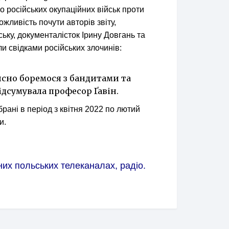
о російських окупаційних військ проти
ожливість почути авторів звіту,
ьку, документалісток Ірину Довгань та
али свідками російських злочинів:
йсно боремося з бандитами та
ідсумувала професор Ґавін.
брані в період з квітня 2022 по лютий
и.
их польських телеканалах, радіо.