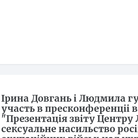
Ірина Довгань і Людмила г
участь в пресконференціі 
"Презентація звіту Центру
сексуальне насильство рос