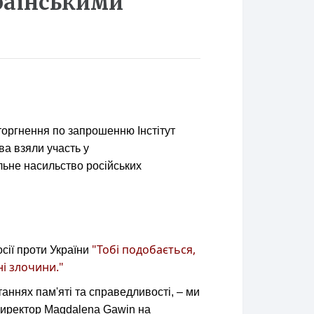
раїнськими
торгнення по запрошенню Інстітут
а взяли участь у
льне насильство російських
"Тобі подобається,
сії проти України
ні злочини."
аннях пам'яті та справедливості, – ми
директор Magdalena Gawin на