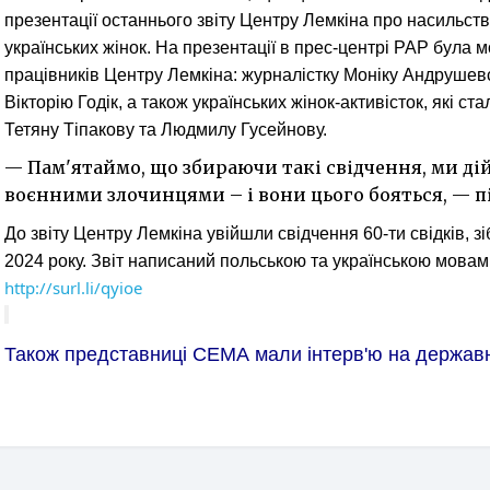
презентації останнього звіту Центру Лемкіна про насильств
українських жінок. На презентації в прес-центрі PAP була м
працівників Центру Лемкіна: журналістку Моніку Андрушевс
Вікторію Годік, а також українських жінок-активісток, які ст
Тетяну Тіпакову та Людмилу Гусейнову.
— Пам'ятаймо, що збираючи такі свідчення, ми ді
воєнними злочинцями – і вони цього бояться, — п
До звіту Центру Лемкіна увійшли свідчення 60-ти свідків, зі
2024 року. Звіт написаний польською та українською мовам
http://surl.li/qyioe
Також представниці СЕМА мали інтерв'ю на державн