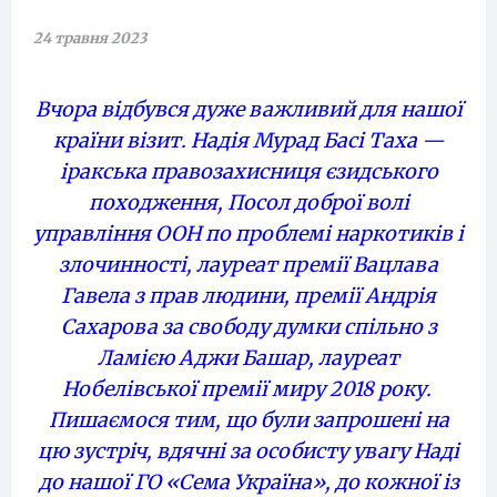
24 травня 2023
Вчора відбувся дуже важливий для нашої
країни візит. Надія Мурад Басі Таха —
іракська правозахисниця єзидського
походження, Посол доброї волі
управління ООН по проблемі наркотиків і
злочинності, лауреат премії Вацлава
Гавела з прав людини, премії Андрія
Сахарова за свободу думки спільно з
Ламією Аджи Башар, лауреат
Нобелівської премії миру 2018 року.
Пишаємося тим, що були запрошені на
цю зустріч, вдячні за особисту увагу Наді
до нашої ГО «Сема Україна», до кожної із