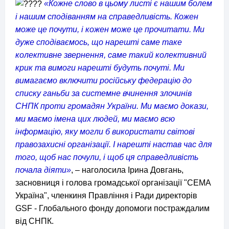
«Кожне слово в цьому листі є нашим болем
і нашим сподіванням на справедливість. Кожен
може це почути, і кожен може це прочитати. Ми
дуже сподіваємось, що нарешті саме таке
колективне звернення, саме такий колективний
крик та вимоги нарешті будуть почуті. Ми
вимагаємо включити російську федерацію до
списку ганьби за системне вчинення злочинів
СНПК проти громадян України. Ми маємо докази,
ми маємо імена цих людей, ми маємо всю
інформацію, яку могли б використати світові
правозахисні організації. І нарешті настав час для
того, щоб нас почули, і щоб ця справедливість
почала діяти»
, – наголосила Ірина Довгань,
засновниця і голова громадської організації "СЕМА
Україна", членкиня Правління і Ради директорів
GSF - Глобального фонду допомоги постраждалим
від СНПК.