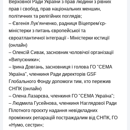
Верховної Ради України з прав людини з рівних
прав і свобод, прав національних меншин,
політичних та релігійних поглядів;
– Євгенія Лук’янченко, радниця Віцепрем'єр-
міністерки з питань європейської та
євроатлантичної інтеграції - Міністерки юстиції
(онлайн)
– Олексій Сивак, засновник чоловічої організації
«Випускники»;
– Ірина Довгань, засновниця і голова ГО "СЕМА
Україна", членкиня Ради директорів GSF
Глобального Фонду допомоги тим, хто пережив
СНПК (онлайн)
– Олена Лазарєва, членкиня ГО "СЕМА Україна";
– Людмила Гусейнова, членкиня Наглядової Ради
Пілотного проєкту надання невідкладних
проміжних репарацій постраждалим від СНПК, ГО
«Нумо, сестри»;