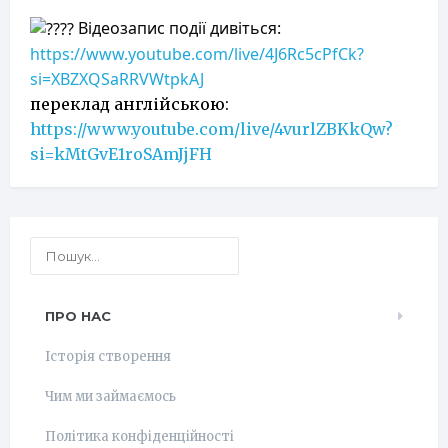
Відеозапис події дивіться:
https://www.youtube.com/live/4J6Rc5cPfCk?
si=XBZXQSaRRVWtpkAJ
переклад англійською:
https://www.youtube.com/live/4vurlZBKkQw?
si=kMtGvE1roSAmJjFH
ПРО НАС
Історія створення
Чим ми займаємось
Політика конфіденційності