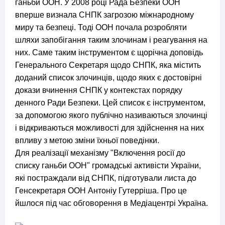
ганьби ООН.
У 2008 році Рада Безпеки ООН
вперше визнала СНПК загрозою міжнародному
миру та безпеці.
Тоді ООН почала розробляти
шляхи запобігання таким злочинам і реагування на
них.
Саме таким інструментом є щорічна доповідь
Генерального Секретаря щодо СНПК, яка містить
доданий список злочинців, щодо яких є достовірні
докази вчинення СНПК у контекстах порядку
денного Ради Безпеки. Цей список є інструментом,
за допомогою якого публічно називаються злочинці
і відкриваються можливості для здійснення на них
впливу з метою зміни їхньої поведінки.
Для реалізації механізму "Включення росії до
списку ганьби ООН" громадські активісти України,
які постраждали від СНПК, підготували листа до
Генсекретаря ООН Антоніу Гутерріша. Про це
йшлося під час обговорення в Медіацентрі Україна.