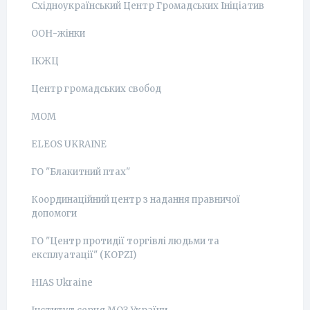
Східноукраїнський Центр Громадських Ініціатив
ООН-жінки
ІКЖЦ
Центр громадських свобод
МОМ
ELEOS UKRAINE
ГО "Блакитний птах"
Координаційний центр з надання правничої
допомоги
ГО "Центр протидії торгівлі людьми та
експлуатації" (КОРZI)
HIAS Ukraine