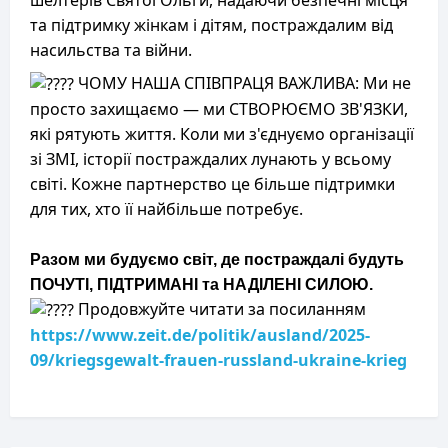
шелтерів Святої Ольги, надаючи безпечні місця
та підтримку жінкам і дітям, постраждалим від
насильства та війни.
ЧОМУ НАША СПІВПРАЦЯ ВАЖЛИВА: Ми не
просто захищаємо — ми СТВОРЮЄМО ЗВ'ЯЗКИ,
які рятують життя. Коли ми з'єднуємо організації
зі ЗМІ, історії постраждалих лунають у всьому
світі. Кожне партнерство це більше підтримки
для тих, хто її найбільше потребує.
Разом ми будуємо світ, де постраждалі будуть
ПОЧУТІ, ПІДТРИМАНІ та НАДІЛЕНІ СИЛОЮ.
Продовжуйте читати за посиланням
https://www.zeit.de/politik/ausland/2025-
09/kriegsgewalt-frauen-russland-ukraine-krieg