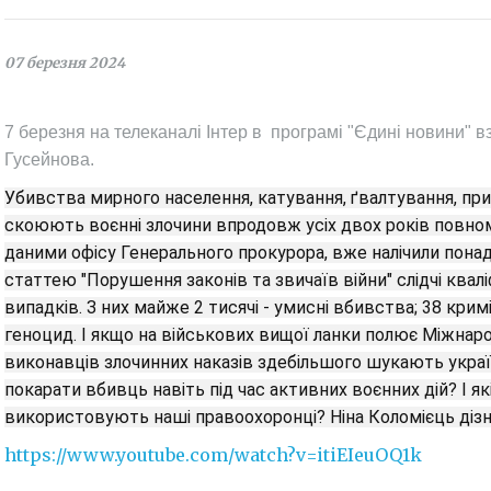
07 березня 2024
7 березня на телеканалі Інтер в програмі "Єдині новини" 
Гусейнова.
Убивства мирного населення, катування, ґвалтування, при
скоюють воєнні злочини впродовж усіх двох років повнома
даними офісу Генерального прокурора, вже налічили понад 
статтею "Порушення законів та звичаїв війни" слідчі квал
випадків. З них майже 2 тисячі - умисні вбивства; 38 кри
геноцид. І якщо на військових вищої ланки полює Міжнаро
виконавців злочинних наказів здебільшого шукають українс
покарати вбивць навіть під час активних воєнних дій? І як
використовують наші правоохоронці? Ніна Коломієць дізн
https://www.youtube.com/watch?v=itiEIeuOQ1k