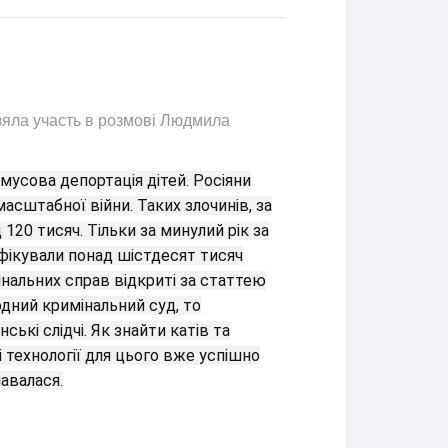
взяла участь в розмові Людмила
мусова депортація дітей. Росіяни
сштабної війни. Таких злочинів, за
120 тисяч. Тільки за минулий рік за
іфікували понад шістдесят тисяч
мінальних справ відкриті за статтею
дний кримінальний суд, то
ькі слідчі. Як знайти катів та
і технології для цього вже успішно
авалася.