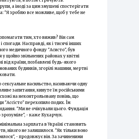
валтують, а потім страчують.
упи, а іноді за цим змушені спостерігати
за: "Я зроблю все можливе, щоб у тебе не
допомагати тим, хто вижив? Він сам
 спогади. Насправді, як і тисячі інших
ного медичного фонду "Асисто", був
я у щойно звільнених районах у квітні
ні від країни, позбавлені будь-якого
йнованих будинків, згорілі машини, мертві
оховати.
о сексуальне насильство, називаючи одну
зливе запитання, кинуте їм російськими
 схожі на неконтрольовану повінь, що
и "Ассісто" перехопило подих. Їм
дання. "Ми не очікували цього. Фундація
 зрозуміле", - каже Кухарчук.
мінімальна зарплата в Україні становить
в, нікого не залишилося. "Як тільки воно
илося", - продовжує він. За зачиненими