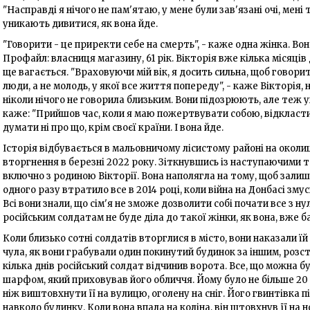
"Насправді я нічого не пам'ятаю, у мене були зав'язані очі, мен
уникають дивитися, як вона йде.
"Говорити - це приректи себе на смерть", - каже одна жінка. Вона
Профайл: власниця магазину, 61 рік. Вікторія вже кілька місяців
ще вагається. "Враховуючи мій вік, я досить сильна, щоб говорит
люди, а не молодь, у якої все життя попереду", - каже Вікторія, 
ніколи нічого не говорила близьким. Вони підозрюють, але теж 
каже: "Прийшов час, коли я маю пожертвувати собою, відкласти 
думати ні про що, крім своєї країни. І вона йде.
Історія відбувається в мальовничому лісистому районі на околи
вторгнення в березні 2022 року. Зіткнувшись із наступаючими 
включно з родиною Вікторії. Вона наполягла на тому, щоб зали
одного разу втратило все в 2014 році, коли війна на Донбасі змус
Всі вони знали, що сім'я не зможе дозволити собі почати все з ну
російським солдатам не буде діла до такої жінки, як вона, вже б
Коли близько сотні солдатів вторглися в місто, вони наказали ї
чула, як вони грабували один покинутий будинок за іншим, розс
кілька днів російський солдат відчинив ворота. Все, що можна бу
шарфом, який приховував його обличчя. Йому було не більше 20 ро
ніж виштовхнути її на вулицю, оголену на сніг. Його гвинтівка пі
навколо будинку. Коли вона впала на коліна, він штовхнув її на н