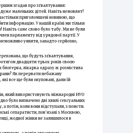
ершим згадав про зґвалтування:
і дуже маленьких дітей. Навіть немовлят!
 настільки приголомшені новиною, що
бити інформацію. У нашій країні ми тільки
 Навіть саме слово було табу. Ми не були
є член парламенту від урядової партії. У
е неможливо уявити, занадто серйозно,
переконана, що будуть зґвалтування,
 протягом двадцяти трьох років своєю
а блогерка, лікарка одразу ж розмістила
і рани? Як перервати небажану
 які все ще були окуповані, дали їй
ін, який використовують міжнародні НУО
идко було визначено дві хвилі сексуальних
 а потім, коли вони відступали, з помсти.
ські сепаратисти, пов'язані з Москвою,
енці, жодної жінки не залишилося в