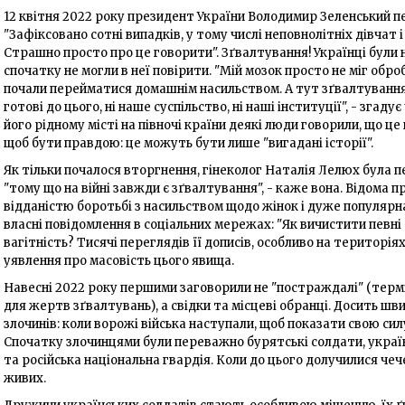
12 квітня 2022 року президент України Володимир Зеленський п
"Зафіксовано сотні випадків, у тому числі неповнолітніх дівчат 
Страшно просто про це говорити". Зґвалтування! Українці були
спочатку не могли в неї повірити. "Мій мозок просто не міг обро
почали перейматися домашнім насильством. А тут зґвалтування!
готові до цього, ні наше суспільство, ні наші інституції", - згаду
його рідному місті на півночі країни деякі люди говорили, що ц
щоб бути правдою: це можуть бути лише "вигадані історії".
Як тільки почалося вторгнення, гінеколог Наталія Лелюх була 
"тому що на війні завжди є зґвалтування", - каже вона. Відома
відданістю боротьбі з насильством щодо жінок і дуже популярн
власні повідомлення в соціальних мережах: "Як вичистити певн
вагітність? Тисячі переглядів її дописів, особливо на територіях,
уявлення про масовість цього явища.
Навесні 2022 року першими заговорили не "постраждалі" (терм
для жертв зґвалтувань), а свідки та місцеві обранці. Досить шв
злочинів: коли ворожі війська наступали, щоб показати свою силу,
Спочатку злочинцями були переважно бурятські солдати, україн
та російська національна гвардія. Коли до цього долучилися чеч
живих.