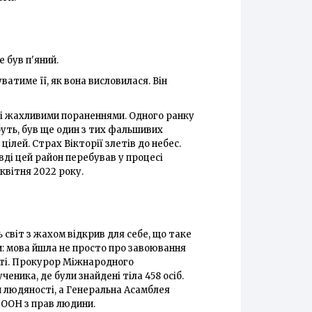
е був п'яний.
ватиме її, як вона висловилася. Він
 і жахливими пораненнями. Одного ранку
буть, був ще один з тих фальшивих
ілей. Страх Вікторії злетів до небес.
вді цей район перебував у процесі
 квітня 2022 року.
ь світ з жахом відкрив для себе, що таке
ри: мова йшла не просто про завоювання
ості. Прокурор Міжнародного
еника, де були знайдені тіла 458 осіб.
и людяності, а Генеральна Асамблея
і ООН з прав людини.