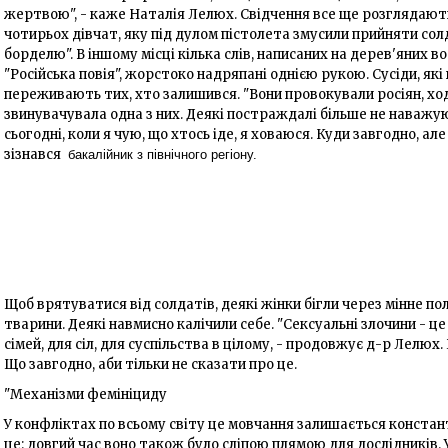
жертвою", - каже Наталія Лелюх. Свідчення все ще розглядаютьс
чотирьох дівчат, яку під дулом пістолета змусили прийняти сол
борделю". В іншому місці кілька слів, написаних на дерев'яних во
"Російська повія", жорстоко надряпані однією рукою. Сусіди, які
переживають тих, хто залишився. "Вони провокували росіян, ход
звинувачувала одна з них. Деякі постраждалі більше не наважу
сьогодні, коли я чую, що хтось іде, я ховаюся. Куди завгодно, але х
зізнався
бакалійник з північного регіону.
Щоб врятуватися від солдатів, деякі жінки бігли через мінне пол
тварини. Деякі навмисно калічили себе. "Сексуальні злочини - це
сімей, для сіл, для суспільства в цілому, - продовжує д-р Лелюх
Що завгодно, аби тільки не сказати про це.
"Механізми фемініциду
У конфліктах по всьому світу це мовчання залишається констант
це: довгий час воно також було сліпою плямою для дослідників. У 