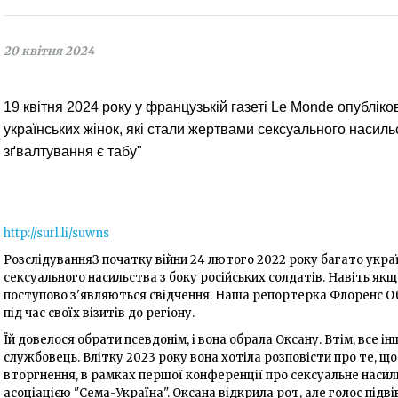
20 квітня 2024
19 квітня 2024 року у французькій газеті Le Monde опублік
українських жінок, які стали жертвами сексуального насильс
зґвалтування є табу"
http://surl.li/suwns
РозслідуванняЗ початку війни 24 лютого 2022 року багато укр
сексуального насильства з боку російських солдатів. Навіть я
поступово з'являються свідчення. Наша репортерка Флоренс О
під час своїх візитів до регіону.
Їй довелося обрати псевдонім, і вона обрала Оксану. Втім, все ін
службовець. Влітку 2023 року вона хотіла розповісти про те, що 
вторгнення, в рамках першої конференції про сексуальне насильс
асоціацією "Сема-Україна". Оксана відкрила рот, але голос підвів 