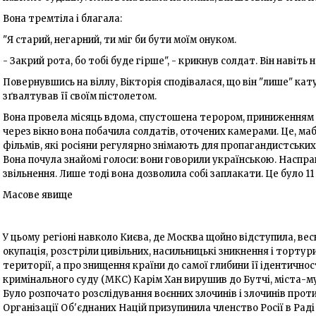
Вона тремтіла і благала:
"Я старий, негарний, ти міг би бути моїм онуком.
- Закрий рота, бо тобі буде гірше", - крикнув солдат. Він навіть н
Повернувшись на віллу, Вікторія сподівалася, що він "лише" кату
зґвалтував її своїм пістолетом.
Вона провела місяць вдома, спустошена терором, приниженням
через вікно вона побачила солдатів, оточених камерами. Це, ма
фільмів, які росіяни регулярно знімають для пропагандистських ц
Вона почула знайомі голоси: вони говорили українською. Наспра
звільнення. Лише тоді вона дозволила собі заплакати. Це було 11
Масове явище
У цьому регіоні навколо Києва, де Москва щойно відступила, вес
окупація, розстріли цивільних, насильницькі зникнення і торту
території, а про знищення країни до самої глибини її ідентичн
кримінального суду (МКС) Карім Хан вирушив до Бутчі, міста-муч
Було розпочато розслідування воєнних злочинів і злочинів прот
Організації Об'єднаних Націй призупинила членство Росії в Рад