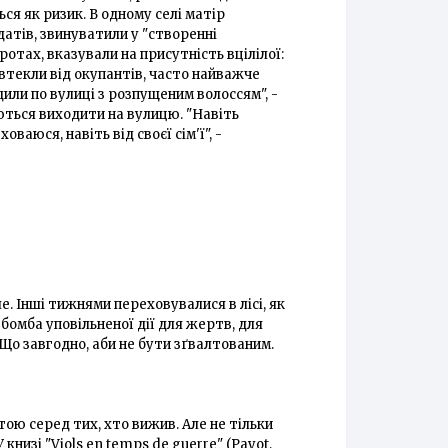
я як ризик. В одному селі матір
датів, звинуватили у "створенні
ротах, вказували на присутність вцілілої:
 втекли від окупантів, часто найважче
или по вулиці з розпущеним волоссям", -
ються виходити на вулицю. "Навіть
оваюся, навіть від своєї сім'ї", -
е. Інші тижнями переховувалися в лісі, як
 бомба уповільненої дії для жертв, для
. Що завгодно, аби не бути зґвалтованим.
ою серед тих, хто вижив. Але не тільки
книзі "Viols en temps de guerre" (Payot,