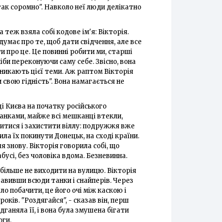
і так соромно". Навколо неї люди делікатно
 теж взяла собі кодове ім'я: Вікторія.
 думає про те, щоб дати свідчення, але все
и про це. Це повинні робити ми, старші
ніби переконуючи саму себе. Звісно, вона
уникають цієї теми. Аж раптом Вікторія
свою гідність". Вона намагається не
ці Києва на початку російського
танками, майже всі мешканці втекли,
шитися і захистити віллу: подружжя вже
ила їх покинути Донецьк, на сході країни.
ля знову. Вікторія говорила собі, що
абусі, без чоловіка вдома. Безневинна.
й більше не виходити на вулицю. Вікторія
тавивши всюди танки і снайперів. Через
ло побачити, це його очі між каскою і
ків. "Роздягайся", - сказав він, перш
дганяла її, і вона була змушена бігати
оги.