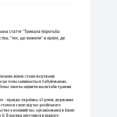
ована стаття "Тривала боротьба
тва, "тих, що вижили" в країні, де
аїнських жінок стали жертвами
кщо ця тема залишається табуйованою,
бенас змогла оцінити масштаби травми
ше - правда: українка, 47 років, державна
сталося з нею під час російського
тво у воєнний час, організованої в Києві
її. Її погляд опустився в підлогу: