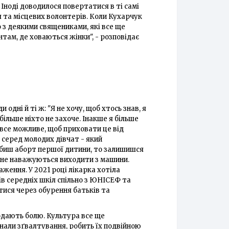
 Іноді доводилося повертатися в ті самі
я та місцевих волонтерів. Коли Кухарчук
 з деякими священиками, які все ще
там, де ховаються жінки", - розповідає
дні й ті ж: "Я не хочу, щоб хтось знав, я
ільше ніхто не захоче. Інакше я більше
ь все можливе, щоб приховати це від
о серед молодих дівчат - який
обиш аборт першої дитини, то залишишся
у не наважуються виходити з машини.
ження. У 2021 році лікарка хотіла
ів середніх шкіл спільно з ЮНІСЕФ та
тися через обурення батьків та
одають болю. Культура все ще
знали зґвалтування, робить їх подвійною