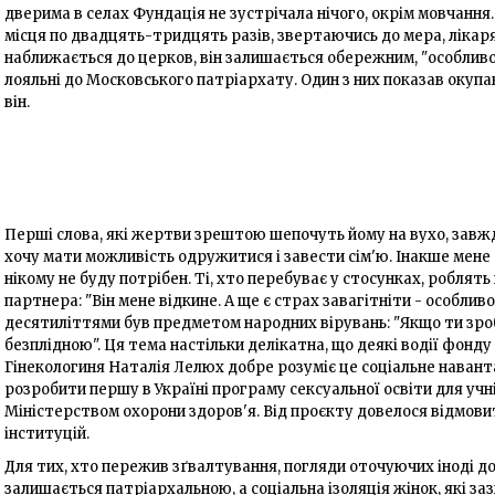
дверима в селах Фундація не зустрічала нічого, окрім мовчання.
місця по двадцять-тридцять разів, звертаючись до мера, лікар
наближається до церков, він залишається обережним, "особливо
лояльні до Московського патріархату. Один з них показав окупан
він.
Перші слова, які жертви зрештою шепочуть йому на вухо, завжди о
хочу мати можливість одружитися і завести сім'ю. Інакше мене б
нікому не буду потрібен. Ті, хто перебуває у стосунках, роблят
партнера: "Він мене відкине. А ще є страх завагітніти - особлив
десятиліттями був предметом народних вірувань: "Якщо ти зр
безплідною". Ця тема настільки делікатна, що деякі водії фонд
Гінекологиня Наталія Лелюх добре розуміє це соціальне наванта
розробити першу в Україні програму сексуальної освіти для учн
Міністерством охорони здоров'я. Від проєкту довелося відмови
інституцій.
Для тих, хто пережив зґвалтування, погляди оточуючих іноді д
залишається патріархальною, а соціальна ізоляція жінок, які за