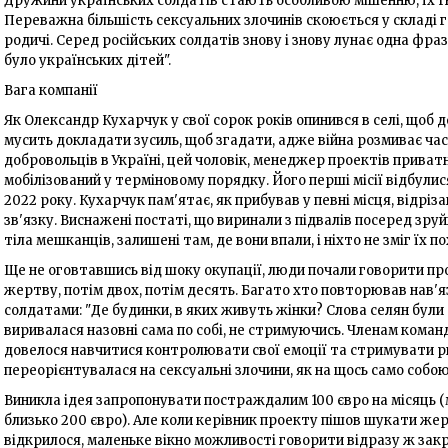
Дружини українських солдатів стають особливою мішенню, їх ґ
Переважна більшість сексуальних злочинів скоюється у складі гр
родичі. Серед російських солдатів знову і знову лунає одна фра
було українських дітей".
Вага компанії
Як Олександр Кухарчук у свої сорок років опинився в селі, щоб 
мусить докладати зусиль, щоб згадати, адже війна розмиває час і
добровольців в Україні, цей чоловік, менеджер проектів приват
мобілізований у терміновому порядку. Його перші місії відбулис
2022 року. Кухарчук пам'ятає, як прибував у певні місця, відріза
зв'язку. Виснажені постаті, що виринали з підвалів посеред зру
тіла мешканців, залишені там, де вони впали, і ніхто не зміг їх п
Ще не оговтавшись від шоку окупації, люди почали говорити пр
жертву, потім двох, потім десять. Багато хто повторював нав'я
солдатами: "Де будинки, в яких живуть жінки? Слова селян були
виривалася назовні сама по собі, не стримуючись. Членам команд
довелося навчитися контролювати свої емоції та стримувати ри
переорієнтувалася на сексуальні злочини, як на щось само собою
Виникла ідея запропонувати постраждалим 100 євро на місяць (
близько 200 євро). Але коли керівник проекту пішов шукати жерт
відкрилося, маленьке вікно можливості говорити відразу ж закр