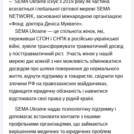
–
"SEMA Ukraine існує з 2019 року як частина
всесвітньої глобальної світової мережі SEMA
NETWORK, заснованої міжнародною організацією
«Фонд доктора Деніса Муквеге».
SEMA Ukraine — це спільнота жінок, які,
переживши СГОН і СНПК в російсько-української
війні, зуміли трансформувати травматичний досвід
у посттравматичний ріст. Участь жінок у нашій
мережі дає кожній з них можливість обмінюватися
досвідом про шляхи повернення до нормального
життя, відчути підтримку в товаристві, свідчити про
злочини РФ на правозахисних майданчиках,
підвищити юридичну обізнаність і навчитися
відстоювати свої права у рідній країні.
SEMA Ukraine надає психологічну підтримку і
допомагає встановити контакти з іншими
профільними організаціями, що займаються
вирішенням медичних та юридичних проблем